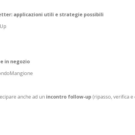
ter: applicazioni utili e strategie possibili
lUp
ze in negozio
 MondoMangione
rtecipare anche ad un
incontro follow-up
(ripasso, verifica e