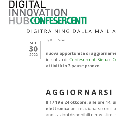
Salta
al
contenuto
principale
DIGITRAINING DALLA MAIL 
By
D.I.H. Siena
SET
30
nuova opportunità di aggiornamen
2022
iniziativa di
Confesercenti Siena
e
C
attività in 3 pause pranzo.
AGGIORNARSI 
Il 17 19 e 24 ottobre, alle ore 14
elettronica
per relazionarsi con il 
applicazioni disponibili per gestire