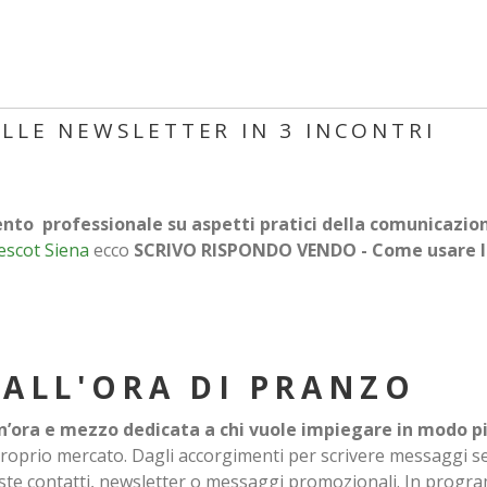
ALLE NEWSLETTER IN 3 INCONTRI
to professionale su aspetti pratici della comunicazion
escot Siena
ecco
SCRIVO RISPONDO VENDO - Come usare la 
ALL'ORA DI PRANZO
, un’ora e mezzo dedicata a chi vuole impiegare in modo p
proprio mercato. Dagli accorgimenti per scrivere messaggi se
 liste contatti, newsletter o messaggi promozionali. In pro