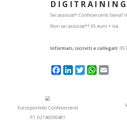
DIGITRAINING
Sei associat* Confesercenti Siena? Il
Non sei associat*? 65 euro + iva
Informati, iscriviti e collegati
: 05
Facebook
LinkedIn
Twitter
WhatsApp
Email
BRICIOLE
NODE
DIGITRAINING DALLA MAIL ALLE NEWSLETTER IN 3 INCONTRI
DI
PANE
Eurosportello Confesercenti
P.I. 02146090481