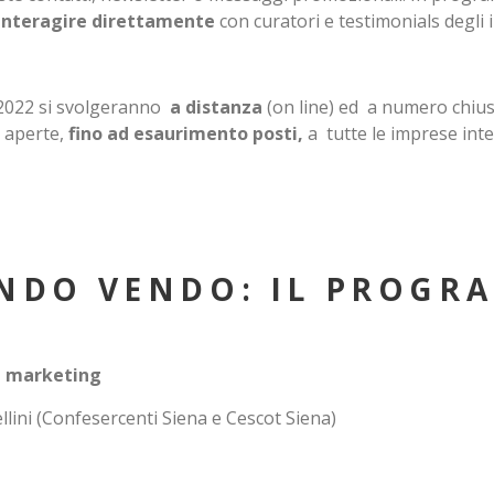
interagire direttamente
con curatori e testimonials degli
e 2022 si svolgeranno
a distanza
(on line) ed a numero chiuso
o aperte,
fino ad esaurimento posti,
a tutte le imprese inte
ONDO VENDO: IL PROGR
il marketing
lini (Confesercenti Siena e Cescot Siena)