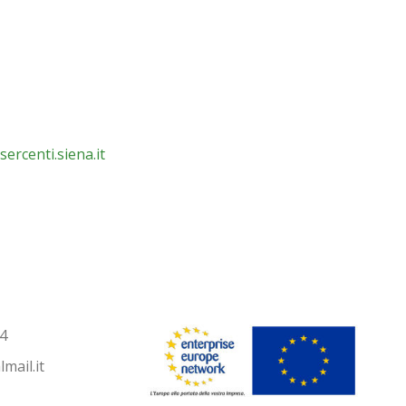
ercenti.siena.it
4
mail.it