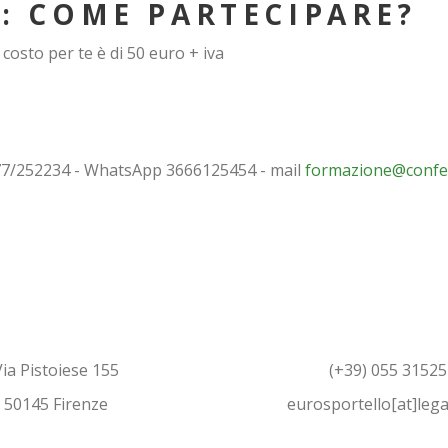
: COME PARTECIPARE?
 costo per te è di 50 euro + iva
77/252234 - WhatsApp 3666125454 - mail
formazione@confes
Via Pistoiese 155
(+39) 055 31525
50145 Firenze
eurosportello[at]legal