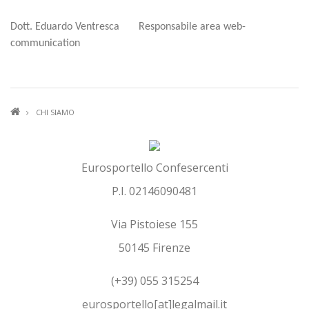
Dott. Eduardo Ventresca Responsabile area web-
communication
BRICIOLE
CHI SIAMO
DI
PANE
Eurosportello Confesercenti
P.I. 02146090481
Via Pistoiese 155
50145 Firenze
(+39) 055 315254
eurosportello[at]legalmail.it