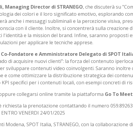
rdi, Managing Director di STRANEGO
, che discuterà su "Com
ologia dei colori e il loro significato emotivo, esplorando com
terà anche i messaggi subliminali e la percezione visiva, pre
scia con il cliente. Inoltre, si concentrerà sulla creazione d
 l'identità e la mission del brand. Infine, saranno proposti 
imulazioni per applicare le tecniche apprese.
 Co-Fondatore e Amministratore Delegato di SPOT Itali
do di acquisire nuovi clienti”: la forza del contenuto iperlo
 per sviluppare contenuti video coinvolgenti. Saranno inoltre 
ne e come ottimizzare la distribuzione strategica dei contenuti
I specifici per i contenuti locali, con esempi concreti di ris
oppure collegarsi online tramite la piattaforma
Go To Meet
è richiesta la prenotazione contattando il numero 059.89263
. ENTRO VENERDI 24/01/2025
enti Modena, SPOT Italia, STRANEGO, con la collaborazion