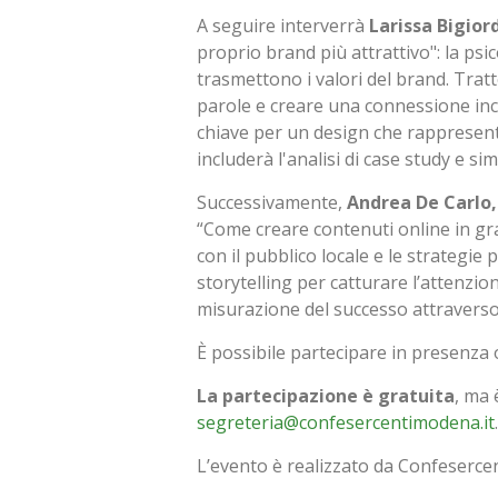
A seguire interverrà
Larissa Bigio
proprio brand più attrattivo": la psic
trasmettono i valori del brand. Trat
parole e creare una connessione incon
chiave per un design che rappresenti
includerà l'analisi di case study e s
Successivamente,
Andrea De Carlo,
“Come creare contenuti online in gra
con il pubblico locale e le strategie
storytelling per catturare l’attenzio
misurazione del successo attraverso KP
È possibile partecipare in presenza 
La partecipazione è gratuita
, ma 
segreteria@confesercentimodena.it
L’evento è realizzato da Confeserc