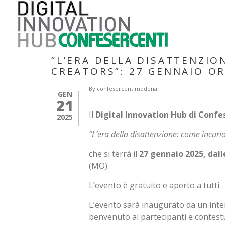
Salta
al
contenuto
principale
“L’ERA DELLA DISATTENZIO
CREATORS”: 27 GENNAIO O
By
confesercentimodena
GEN
21
Il
Digital Innovation Hub di Conf
2025
“L’era della disattenzione: come incurios
che si terrà il
27 gennaio 2025, dalle
(MO).
L’evento è gratuito e aperto a tutti.
L’evento sarà inaugurato da un inte
benvenuto ai partecipanti e contestu