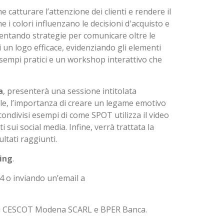
e catturare l’attenzione dei clienti e rendere il
e i colori influenzano le decisioni d'acquisto e
sentando strategie per comunicare oltre le
i un logo efficace, evidenziando gli elementi
esempi pratici e un workshop interattivo che
a
, presenterà una sessione intitolata
cale, l’importanza di creare un legame emotivo
condivisi esempi di come SPOT utilizza il video
 sui social media. Infine, verrà trattata la
ultati raggiunti.
ing
.
4 o inviando un’email a
e di CESCOT Modena SCARL e BPER Banca.