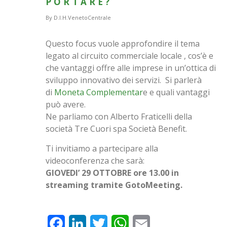
PORTARE?
By
D.I.H.VenetoCentrale
Questo focus vuole approfondire il tema
legato al circuito commerciale locale , cos’è e
che vantaggi offre alle imprese in un’ottica di
sviluppo innovativo dei servizi. Si parlerà
di
Moneta Complementar
e e quali vantaggi
può avere.
Ne parliamo con Alberto Fraticelli della
società Tre Cuori spa Società Benefit.
Ti invitiamo a partecipare alla
videoconferenza che sarà:
GIOVEDI’ 29 OTTOBRE ore 13.00 in
streaming tramite GotoMeeting.
Facebook
LinkedIn
Twitter
WhatsApp
Email