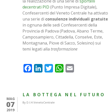
la realizzazione di una serie di
sportelli
decentrati PID
(Punto Impresa Digitale),
Confesercenti del Veneto Centrale ha attivato
una serie di
consulenze individuali gratuite
in ognuna delle sedi Confesercenti della
Provincia di Padova (Padova, Abano Terme,
Camposampiero, Cittadella, Conselve, Este,
Montagnana, Piove di Sacco, Solesino) sui
temi legati alla
trasformazione
Facebook
LinkedIn
Twitter
WhatsApp
Email
LA BOTTEGA NEL FUTURO
MAG
07
By
D.I.H.VenetoCentrale
2019