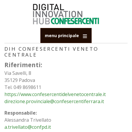
Salta
al
contenuto
principale
menu principale
DIH CONFESERCENTI VENETO
CENTRALE
Riferimenti:
Via Savelli, 8
35129 Padova
Tel. 049 8698611
https://www.confesercentidelvenetocentrale.it
direzione.provinciale@confesercentiferrara.it
Responsabile:
Alessandra Trivellato
a.trivellato@confpd.it