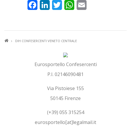
Facebook
LinkedIn
Twitter
WhatsApp
Email
BRICIOLE
DIH CONFESERCENTI VENETO CENTRALE
DI
PANE
Eurosportello Confesercenti
P.I. 02146090481
Via Pistoiese 155
50145 Firenze
(+39) 055 315254
eurosportello[at]legalmail.it