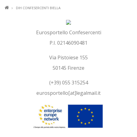
BRICIOLE
DIH CONFESERCENTI BIELLA
DI
PANE
Eurosportello Confesercenti
P.I. 02146090481
Via Pistoiese 155
50145 Firenze
(+39) 055 315254
eurosportello[at]legalmail.it