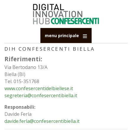
Salta
al
contenuto
principale
menu principale
DIH CONFESERCENTI BIELLA
Riferimenti:
Via Bertodano 13/A
Biella (BI)
Tel. 015-351768
www.confesercentidelbiellese.it
segreteria@confesercentibiella.it
Responsabili:
Davide Ferla
davide.ferla@confesercentibiella.it